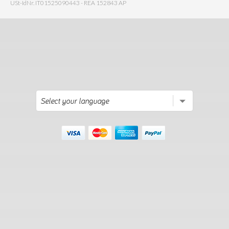
USt-IdNr. IT01525090443 - REA 152843 AP