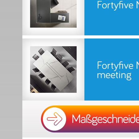
Fortyfive 
Fortyfive 
meeting