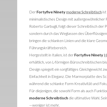
Der
Fortyfive Ninety
moderne Schreibtisch
ist
minimalistisches Design mit außergewöhnlicher
Roberto Garbugli, folgt dieser Schreibtisch der 
sondern durch das Weglassen des Überflüssigen
bringen die schlanken Linien und die klare Geome
Führungskräftebereich.
Hergestellt in Italien, ist der
Fortyfive Ninety
H
erhältlich, von L-förmigen Büroschreibtischen bi
Design spiegelt ein sorgfältiges Gleichgewicht 
Einfachheit in Eleganz. Die Marmorplatte des Sc
während die schlanke Form Kreativität und Foku
Für diejenigen, die sowohl Form als auch Funktio
moderne Schreibtisch
die ultimative Wahl. S
—weniger ist mehr.