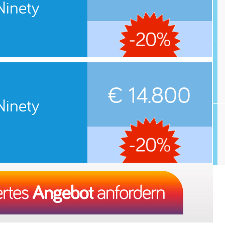
Ninety
€ 14.800
Ninety