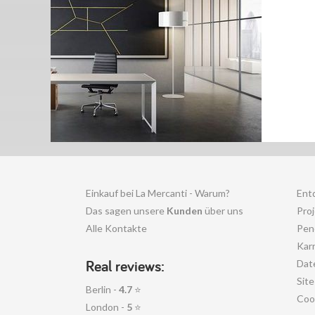
Einkauf bei La Mercanti - Warum?
Ent
Das sagen unsere
Kunden
über uns
Pro
Alle Kontakte
Pen
Karr
Real reviews:
Dat
Sit
Berlin -
4.7
⭐
Coo
London -
5
⭐