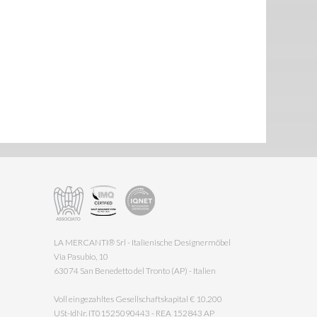
LA MERCANTI® Srl - Italienische Designermöbel
Via Pasubio, 10
63074 San Benedetto del Tronto (AP) - Italien
Voll eingezahltes Gesellschaftskapital € 10.200
USt-IdNr. IT01525090443 - REA 152843 AP