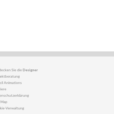
decken Sie die
Designer
jektberatung
cil Animations
iere
enschutzerklärung
e Map
kie-Verwaltung