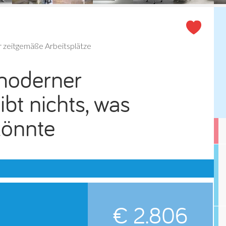
r zeitgemäße Arbeitsplätze
 moderner
ibt nichts, was
könnte
€ 2.806