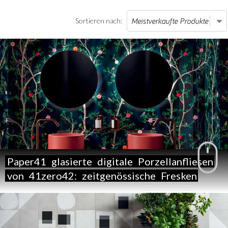
Sortieren nach:
Paper41
glasierte
digitale
Porzellanfliesen
von
41zero42:
zeitgenössische
Fresken