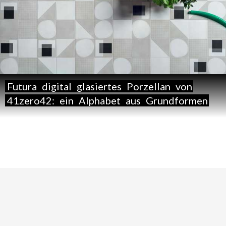
Futura
digital
glasiertes
Porzellan
von
41zero42:
ein
Alphabet
aus
Grundformen