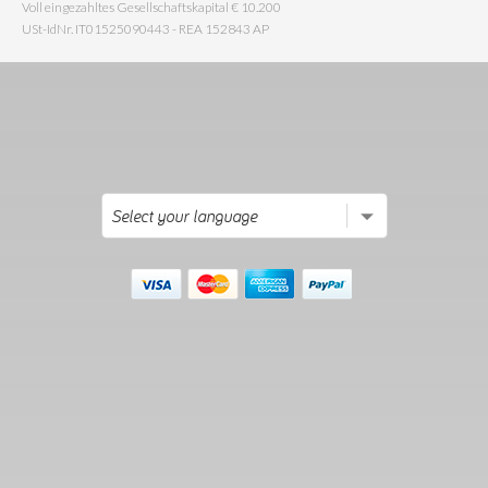
Voll eingezahltes Gesellschaftskapital € 10.200
USt-IdNr. IT01525090443 - REA 152843 AP