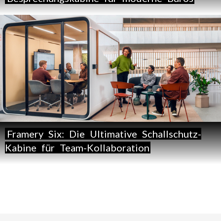
Framery
Six:
Die
Ultimative
Schallschutz-
Kabine
für
Team-Kollaboration