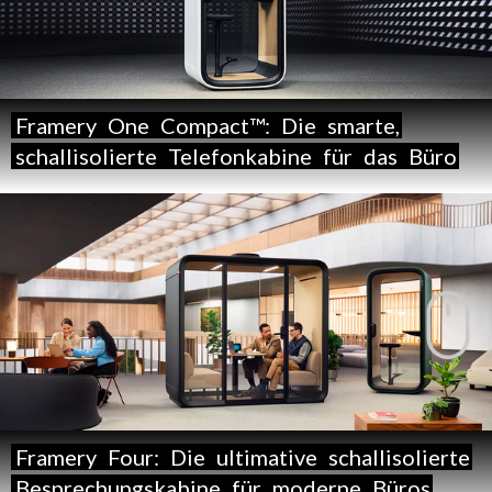
Framery
One
Compact™:
Die
smarte,
schallisolierte
Telefonkabine
für
das
Büro
Framery
Four:
Die
ultimative
schallisolierte
Besprechungskabine
für
moderne
Büros