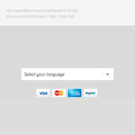
Voll eingezahltes Gesellschaftskapital € 10.200
USt-IdNr. IT01525090443 - REA 152843 AP