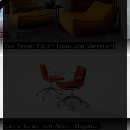
Zoe
Sessel
Couch
Luxus
von
Verzelloni
Catifa
Sensit
von
Arper:
Eleganter