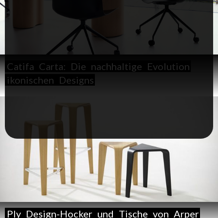
Catifa
Carta:
Die
nachhaltige
Evolution
ikonischen
Designs
Ply
Design-Hocker
und
Tische
von
Arper