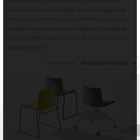
Kontext ableiten. Die Arbeiten des Studios, die Möbel,
Inneneinrichtung sowie Produkt– und Verpackungsdesign
umfassen, sind weltweit anerkannt. 1999 wurden die drei
Designer mit dem renommierten Nationalen Designpreis
Spaniens (1999) ausgezeichnet, wo sie arbeiten und auch
umfassend lehren.
Sortieren nach: