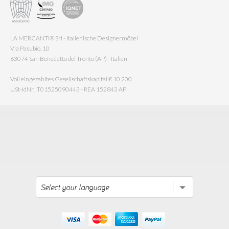
LA MERCANTI® Srl - Italienische Designermöbel
Via Pasubio, 10
63074 San Benedetto del Tronto (AP) - Italien
Voll eingezahltes Gesellschaftskapital € 10.200
USt-IdNr. IT01525090443 - REA 152843 AP