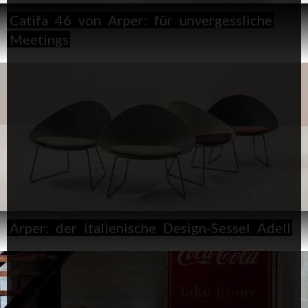
Catifa
46
von
Arper:
für
unvergessliche
Meetings
Arper:
der
italienische
Design-Sessel
Adell