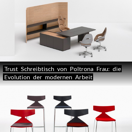
Trust
Schreibtisch
von
Poltrona
Frau:
die
Evolution
der
modernen
Arbeit