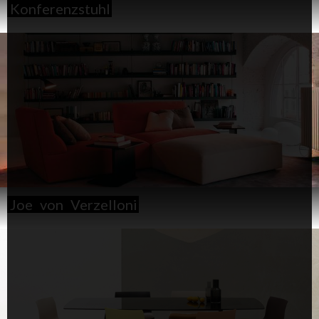
Konferenzstuhl
Joe
von
Verzelloni