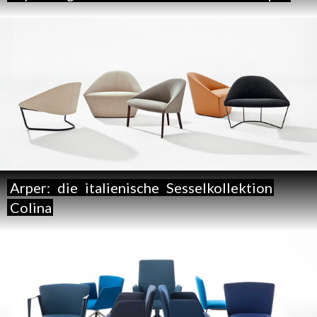
Arper:
die
italienische
Sesselkollektion
Colina