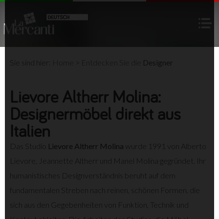
Sie sind hier:
Home
>
Entdecken Sie die
Designer
Lievore Altherr Molina:
Designermöbel direkt aus
Italien
Das Studio
Lievore Altherr Molina
wurde 1991 von Alberto
Lievore, Jeannette Altherr und Manel Molina gegründet. Ihr
humanistisches Designverständnis beruht auf dem
fundamentalen Streben nach reinen, schönen Formen, die
sich aus den Gegebenheiten von Funktion, Technik und