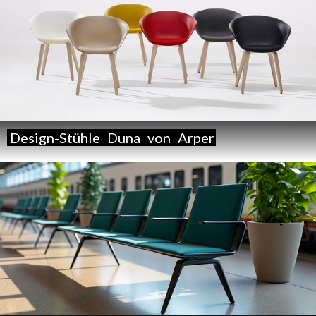
Design-Stühle
Duna
von
Arper