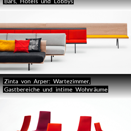
Bars,
Hotels
und
Lobbys
Zinta
von
Arper:
Wartezimmer,
Gastbereiche
und
intime
Wohnräume