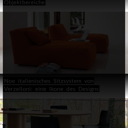
Objektbereiche
Noe
italienisches
Sitzsystem
von
Verzelloni:
eine
Ikone
des
Designs