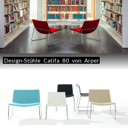
Design-Stühle
Catifa
80
von
Arper