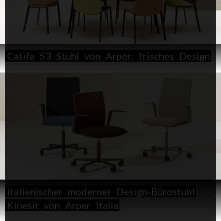
Catifa
53
Stuhl
von
Arper:
frisches
Design
Italienischer
moderner
Design-Bürostuhl
Kinesit
von
Arper
Italia