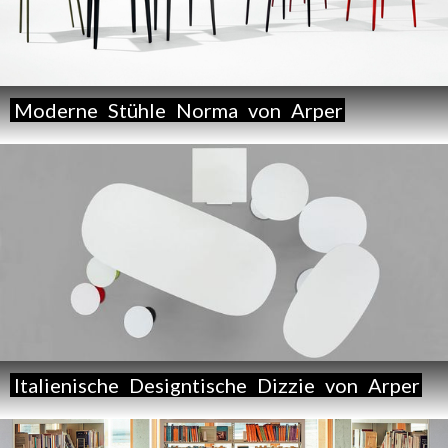
Moderne
Stühle
Norma
von
Arper
Italienische
Designtische
Dizzie
von
Arper