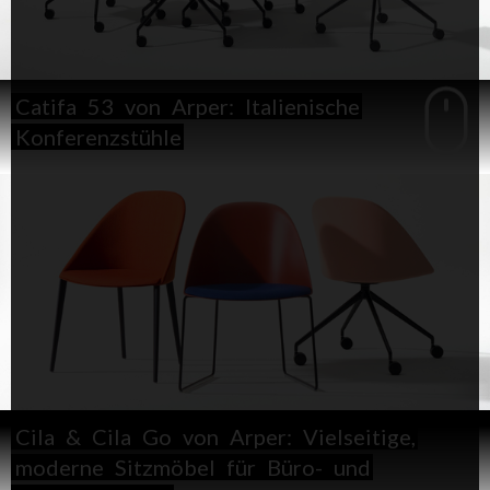
Catifa
53
von
Arper:
Italienische
Konferenzstühle
Cila
&
Cila
Go
von
Arper:
Vielseitige,
moderne
Sitzmöbel
für
Büro-
und