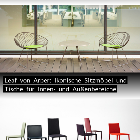
Leaf
von
Arper:
Ikonische
Sitzmöbel
und
Tische
für
Innen-
und
Außenbereiche