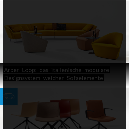
Arper
Loop:
das
italienische
modulare
Designsystem
weicher
Sofaelemente