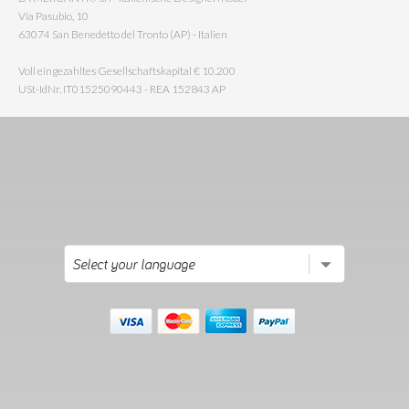
Via Pasubio, 10
63074 San Benedetto del Tronto (AP) - Italien
Voll eingezahltes Gesellschaftskapital € 10.200
USt-IdNr. IT01525090443 - REA 152843 AP