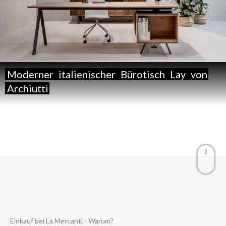
Moderner
italienischer
Bürotisch
Lay
von
Archiutti
Einkauf bei La Mercanti - Warum?