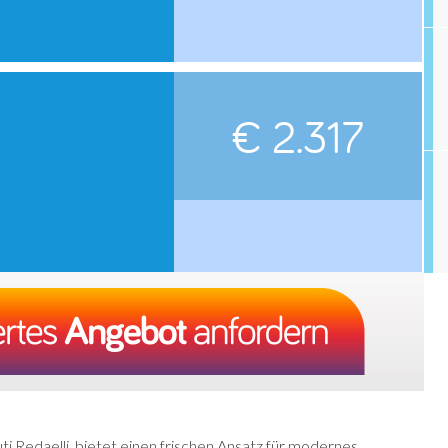
€ 2.317
ti Redaelli, bietet einen frischen Ansatz für modernes