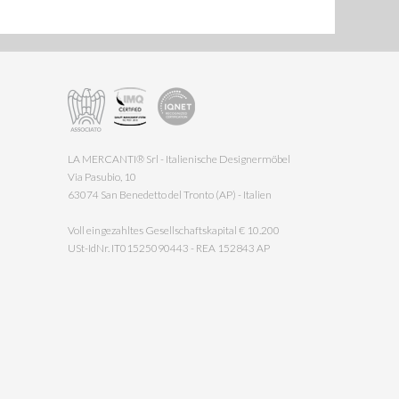
LA MERCANTI® Srl - Italienische Designermöbel
Via Pasubio, 10
63074 San Benedetto del Tronto (AP) - Italien
Voll eingezahltes Gesellschaftskapital € 10.200
USt-IdNr. IT01525090443 - REA 152843 AP