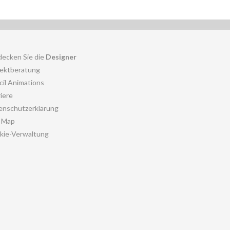
decken Sie die
Designer
jektberatung
cil Animations
iere
enschutzerklärung
e Map
kie-Verwaltung