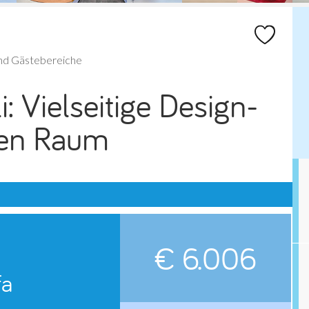
und Gästebereiche
: Vielseitige Design-
den Raum
€ 6.006
fa