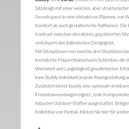
Sitzdesign mit einer weichen, aber strukturierten
Sesseln passt in eine Vielzahl von Räumen, von 
Komfort als auch gestalterische Raffinesse. Die 
Kontrast zwischen den dicken, gepolsterten Sit
verkörpert den italienischen Designgeist.
Mit Sitzoptionen von zwei bis drei Sitzplätzen
hochdichte Polyurethanschaum-Schichten, die d
Weichheit und Langlebigkeit gewährleisten. Erh
kann Buddy individuell an jede Raumgestaltung 
Zusätzlich bietet Buddy eine optionale drehbare A
Freizeitanwendungen eignet. Jede Komponente i
robusten Outdoor-Stoffen ausgestattet. Bringen
Kollektion von Pedrali. Klicken Sie hier für wei