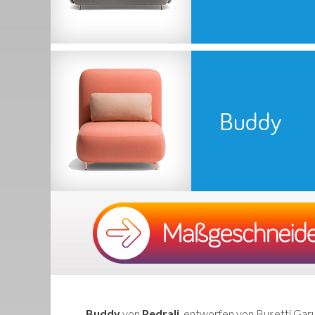
Buddy
Buddy
von
Pedrali
, entworfen von Busetti Garu