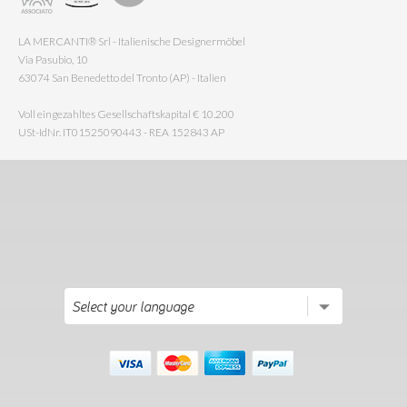
LA MERCANTI® Srl - Italienische Designermöbel
Via Pasubio, 10
63074 San Benedetto del Tronto (AP) - Italien
Voll eingezahltes Gesellschaftskapital € 10.200
USt-IdNr. IT01525090443 - REA 152843 AP