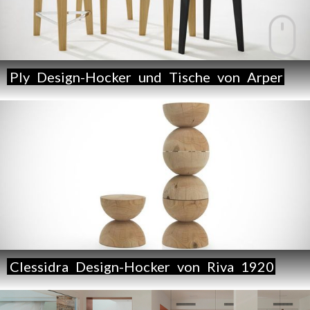
Ply
Design-Hocker
und
Tische
von
Arper
Clessidra
Design-Hocker
von
Riva
1920