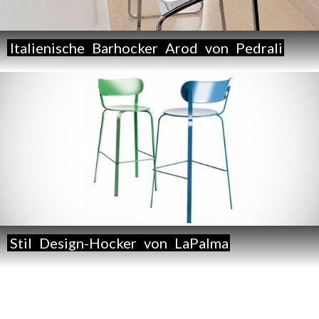
Italienische
Barhocker
Arod
von
Pedrali
Stil
Design-Hocker
von
LaPalma