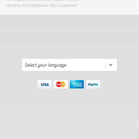
USt-IdNr. IT01525090443 - REA 152843 AP