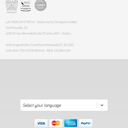
LA MERCANTI® Srl - Italienische Designermöbel
Via Pasubio, 10
63074 San Benedetto del Tronto (AP) - Italien
Voll eingezahltes Gesellschaftskapital € 10.200
USt-IdNr. IT01525090443 - REA 152843 AP