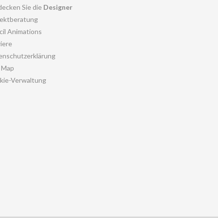
decken Sie die
Designer
jektberatung
cil Animations
iere
enschutzerklärung
e Map
kie-Verwaltung