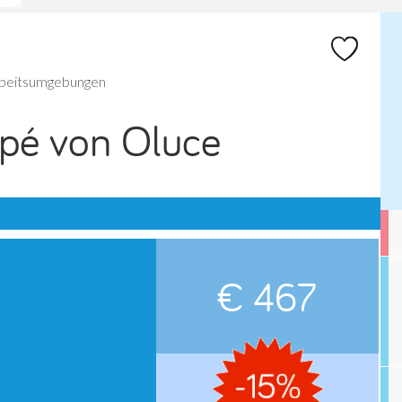
rbeitsumgebungen
upé von Oluce
€ 467