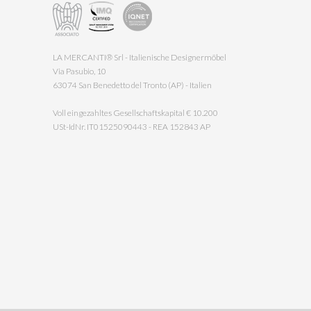
LA MERCANTI® Srl - Italienische Designermöbel
Via Pasubio, 10
63074 San Benedetto del Tronto (AP) - Italien
Voll eingezahltes Gesellschaftskapital € 10.200
USt-IdNr. IT01525090443 - REA 152843 AP