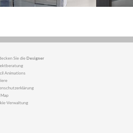
decken Sie die
Designer
jektberatung
cil Animations
iere
enschutzerklärung
e Map
kie-Verwaltung