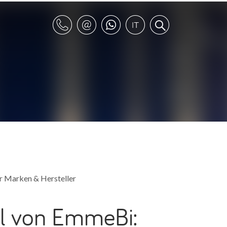
er Marken & Hersteller
el von EmmeBi: