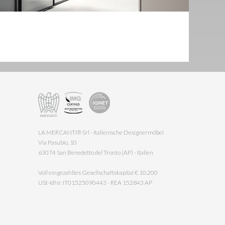
LA MERCANTI® Srl - Italienische Designermöbel
Via Pasubio, 10
63074 San Benedetto del Tronto (AP) - Italien
Voll eingezahltes Gesellschaftskapital € 10.200
USt-IdNr. IT01525090443 - REA 152843 AP