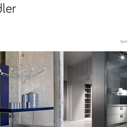
dler
Sor